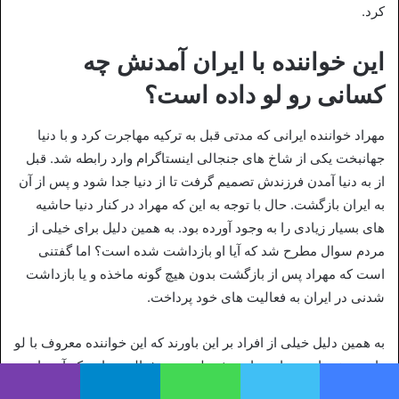
کرد.
این خواننده با ایران آمدنش چه
کسانی رو لو داده است؟
مهراد خواننده ایرانی که مدتی قبل به ترکیه مهاجرت کرد و با دنیا
جهانبخت یکی از شاخ‌ های جنجالی اینستاگرام وارد رابطه شد. قبل
از به دنیا آمدن فرزندش تصمیم گرفت تا از دنیا جدا شود و پس از آن
به ایران بازگشت. حال با توجه به این که مهراد در کنار دنیا حاشیه‌
های بسیار زیادی را به وجود آورده بود. به همین دلیل برای خیلی از
مردم سوال مطرح شد که آیا او بازداشت شده است؟ اما گفتنی
است که مهراد پس از بازگشت بدون هیچ گونه ماخذه و یا بازداشت
شدنی در ایران به فعالیت‌ های خود پرداخت.
به همین دلیل خیلی از افراد بر این باورند که این خواننده معروف با لو
دادن برخی از مدیران سایت شرط بندی و فعالیت‌ هایی که آن ها
انجام می‌ دهند توانسته در مجازاتش تخفیف بگیرد. از این رو
یس بوک
توییتر
واتس آپ
تلگرام
وایبر