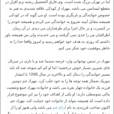
اما در تهران بزرگ شده است. وی فارق التحصیل رشته نرم افزار در
مقطع لیسانس می باشد. مهراد از کودکی علاقه شدیدی به هنر به
خصوص خوانندگی و بازیگری بوده است. او می گوید که در کودکی
همیشه مقابل آیینه شروع به خوانندگی می کردم و همیشه خودم را
در کنسرت و در حال اجرا برای طرفداران می دیدم. در آن زمان
اطرافیان من را جدی نمی گرفتند و می خندیدند ولی من همیشه باور
داشتم که روزی به هدف خود خواهم رسید و امروز واقعا خدا را به
خاطر موفقیت خود شکر می کنم.
مهراد در سنین نوجوانی وارد عرصه سینما شد و با بازی در سریال
چای شیرین بسیار خوش درخشید؛ اما او کم کم متوجه شد که باید
مسیر خوانندگی را دنبال کند و بالاخره در سال 1398 با انتشار
موزیک شمال همه توجه ها را به خود جلب کرد. مهراد جم دومین
فرزند یک خانواده چهار نفره می باشد و خانواده مهراد جمع وضعیت
مالی متوسطی دارند؛ او یکی از اهداف خود را نیز این موضوع قرار
داده است که همیشه بتواند از خانواده خود حمایت کند. مهراد جم
اکنون صاحب فرزندی به نام
آرتام جم
می باشد ولی هنوز او را از
نزدیک ندیده است؛ چرا که آرتا و مادرش دنیا جهانبخت در دبی زندگی