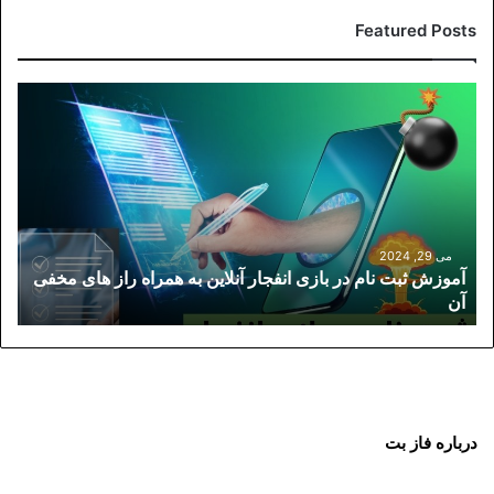
Featured Posts
آموزش
ثبت
نام
در
بازی
انفجار
آنلاین
به
می 29, 2024
آموزش ثبت نام در بازی انفجار آنلاین به همراه راز های مخفی
همراه
آن
راز
های
مخفی
آن
درباره فاز بت