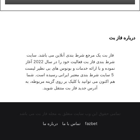
برد
در
Sic
Bo
درباره فاز بت
فاز بت یک مرجع شرط بندی آنلاین می باشد. سایت
شرط بندی فاز بت فعالیت خود را در سال 2022 آغاز
نموده و با ارائه خدمات و بونوس های بی نظیر لیست
5 سایت شرط بندی معتبر ایرانی رسیده است. شما
هم اکنون می توانید با کلیک بر روی گزینه مربوطه، به
آدرس جدید فاز بت منتقل شوید.
تمامی حقوق این وب سایت متعلق به مجله فاز بت می باشد
fazbet
تماس با ما
درباره ما
یوتیوب
اینستاگرام
تلگرام