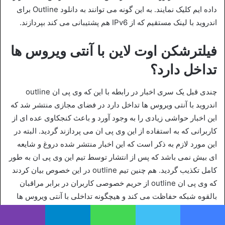
داده‌ ایم کلیک نمایند. به این گونه می توانند به دانلود Outline برای
اندروید با لینک مستقیم که از IPv6 هم پشتیبانی می کند بپردازند.
فیلترشکن اوت لاین با آنتی‌ ویروس‌ ها
تداخل دارد؟
چندی قبل یک سری اخبار در رابطه با این که وی پی ان outline
اندروید با آنتی ویروس‌ ها تداخل دارد در فضای مجازی منتشر شد که
این اخبار حواشی زیادی را به وجود آورد و باعث کنجکاوی عده‌ ای از
کاربرانی که به استفاده از این وی پی ان می‌ پردازند گردید. البته در
این مورد لازم به ذکر است که این اخبار منتشر شده دروغ و شایعه‌
ای بیش نمی‌ باشد که پس از انتشار توسط تیم این وی پی ان به طور
کامل تکذیب گردید. هم چنین تیم outline در این خصوص بیان کردند
که وی پی ان outline از حریم خصوصی کاربران در برابر مراقبان
بالقوه شبکه حفاظت می‌ کند و هیچگونه تداخلی با آنتی‌ ویروس‌ ها
ندارد.
یس بوک
توییتر
واتس آپ
تلگرام
وایبر