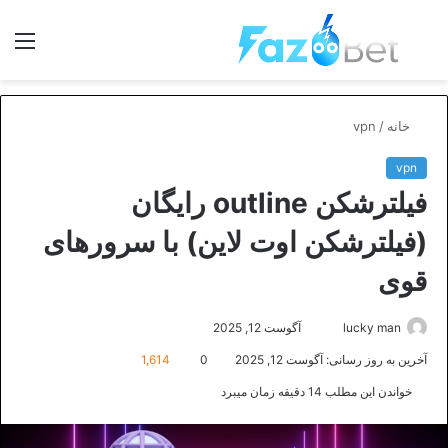
جستجو
منو
برای
خانه
/
vpn
vpn
فیلترشکن outline رایگان
(فیلترشکن اوت لاین) با سرورهای
قوی
ارسال
lucky man
آگوست 12, 2025
ایمیل
آخرین به روز رسانی: آگوست 12, 2025
0
1,614
خواندن این مطلب 14 دقیقه زمان میبرد