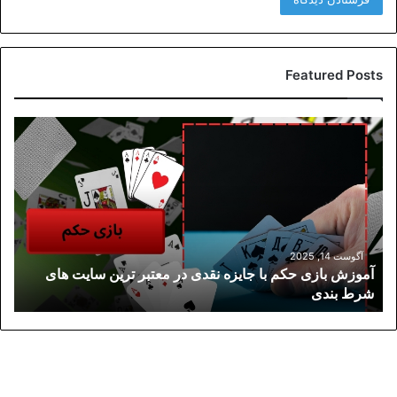
Featured Posts
آموزش
بازی
حکم
با
جایزه
نقدی
در
معتبر
آگوست 14, 2025
آموزش بازی حکم با جایزه نقدی در معتبر ترین سایت های
ترین
شرط بندی
سایت
های
شرط
بندی